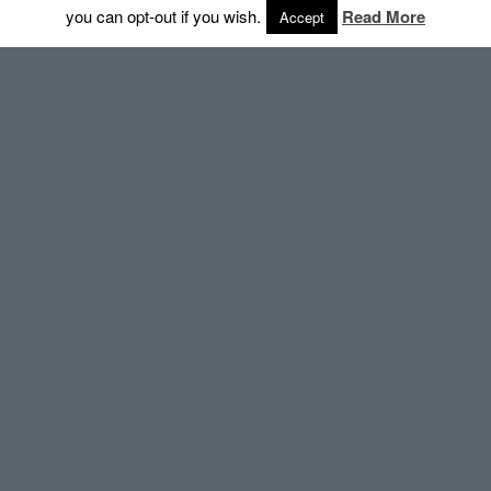
you can opt-out if you wish.
Read More
Accept
Diagnostyka Testy Parametrów
Każdy silnik po remoncie kapitalnym przechodzi szereg
prób na stanowisku badawczym. Dzięki temu
uzyskujemy potwierdzenie posiadanych parametrów
technicznych i dobrze wykonanej pracy.