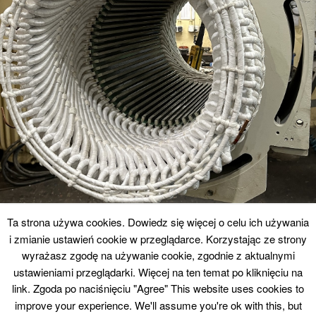
Ta strona używa cookies. Dowiedz się więcej o celu ich używania
i zmianie ustawień cookie w przeglądarce. Korzystając ze strony
Prace Montażowe
wyrażasz zgodę na używanie cookie, zgodnie z aktualnymi
ustawieniami przeglądarki. Więcej na ten temat po kliknięciu na
link. Zgoda po naciśnięciu "Agree" This website uses cookies to
Montaż i kompletowanie elementów silnika po remoncie.
improve your experience. We'll assume you're ok with this, but