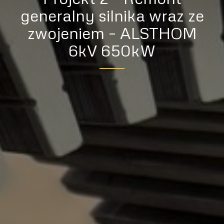
generalny silnika wraz ze
zwojeniem – ALSTHOM
6kV 650kW